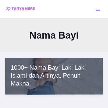
Skip
Main
to
Men
content
Nama Bayi
1000+ Nama Bayi Laki Laki
Islami dan Artinya, Penuh
Makna!