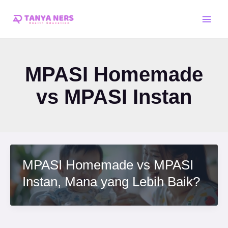
Skip
Main
to
Men
content
MPASI Homemade
vs MPASI Instan
MPASI Homemade vs MPASI
Instan, Mana yang Lebih Baik?