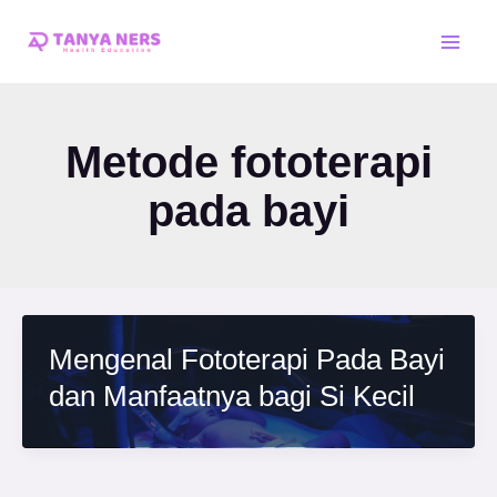
Skip
Main
to
Men
content
Metode fototerapi
pada bayi
Mengenal Fototerapi Pada Bayi
dan Manfaatnya bagi Si Kecil