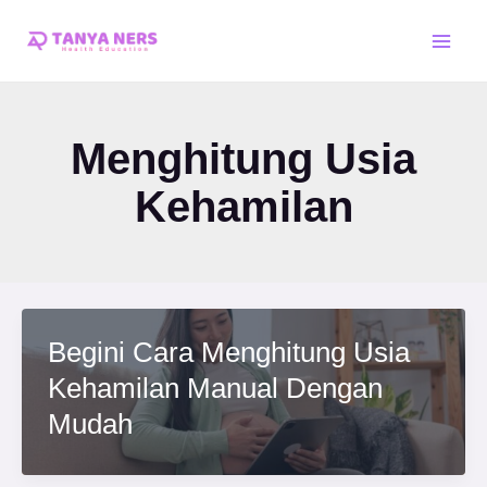
Skip
Main
to
Men
content
Menghitung Usia
Kehamilan
Begini Cara Menghitung Usia
Kehamilan Manual Dengan
Mudah