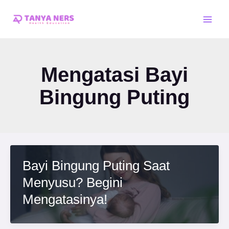
Skip
Main
to
Men
content
Mengatasi Bayi
Bingung Puting
Bayi Bingung Puting Saat
Menyusu? Begini
Mengatasinya!