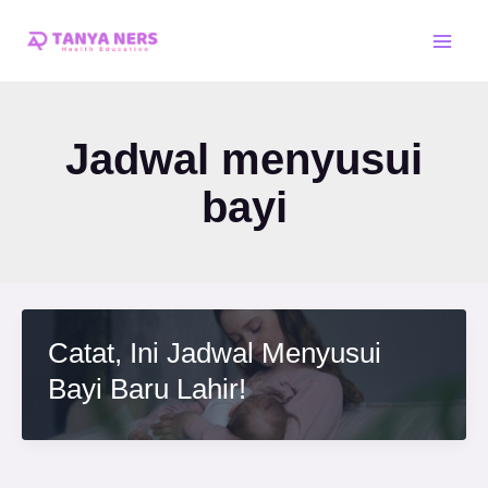
Skip
Main
to
Men
content
Jadwal menyusui
bayi
Catat, Ini Jadwal Menyusui
Bayi Baru Lahir!