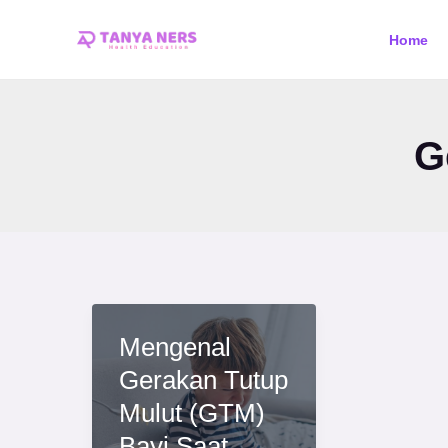
Skip
Home
to
content
G
Mengenal
Gerakan Tutup
Mulut (GTM)
Bayi Saat