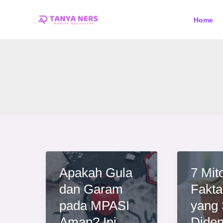
Skip
Home
to
content
Apakah Gula
7 Mit
dan Garam
Fakt
pada MPASI
yang 
Aman? Ini
Diden