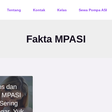
Tentang
Kontak
Kelas
Sewa Pompa ASI
Fakta MPASI
os dan
a MPASI
Sering
gar, Yuk