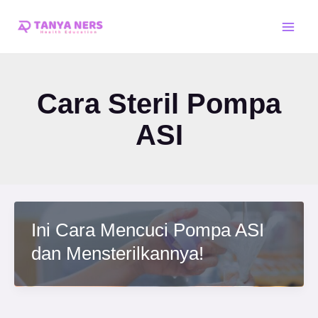
Skip
Main
to
Men
content
Cara Steril Pompa
ASI
Ini Cara Mencuci Pompa ASI
dan Mensterilkannya!