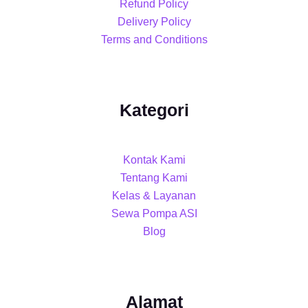
Refund Policy
Delivery Policy
Terms and Conditions
Kategori
Kontak Kami
Tentang Kami
Kelas & Layanan
Sewa Pompa ASI
Blog
Alamat