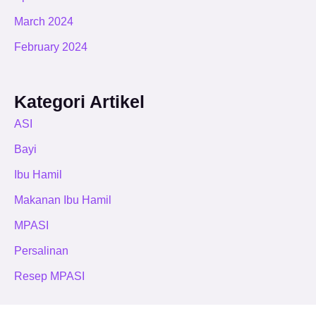
March 2024
February 2024
Kategori Artikel
ASI
Bayi
Ibu Hamil
Makanan Ibu Hamil
MPASI
Persalinan
Resep MPASI