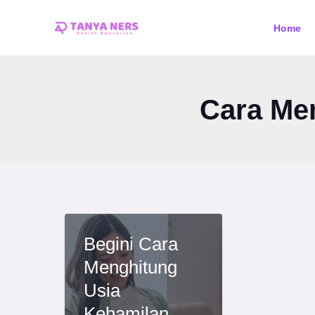
Skip
Home
to
content
Cara Me
Begini Cara
Menghitung
Usia
Kehamilan