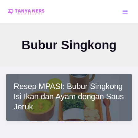
Skip
Main
to
Men
content
Bubur Singkong
Resep MPASI: Bubur Singkong
Isi Ikan dan Ayam dengan Saus
Jeruk