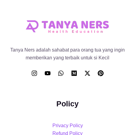
Tanya Ners adalah sahabat para orang tua yang ingin
memberikan yang terbaik untuk si Kecil
Policy
Privacy Policy
Refund Policy