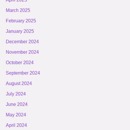
March 2025
February 2025
January 2025
December 2024
November 2024
October 2024
September 2024
August 2024
July 2024
June 2024
May 2024
April 2024