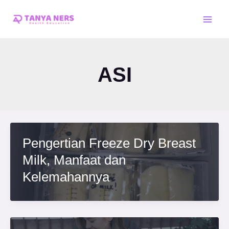
Skip
Main
to
Men
content
ASI
Pengertian Freeze Dry Breast
Milk, Manfaat dan
Kelemahannya