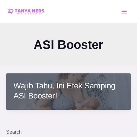
Skip
Main
to
Men
content
ASI Booster
Wajib Tahu, Ini Efek Samping
ASI Booster!
Search