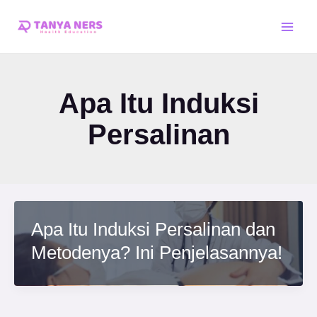
Skip
Main
to
Men
content
Apa Itu Induksi
Persalinan
Apa Itu Induksi Persalinan dan
Metodenya? Ini Penjelasannya!