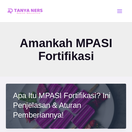
Skip
Main
to
Men
content
Amankah MPASI
Fortifikasi
Apa Itu MPASI Fortifikasi? Ini
Penjelasan & Aturan
Pemberiannya!