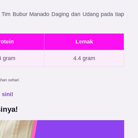
SI Tim Bubur Manado Daging dan Udang
pada tiap
rotein
Lemak
4 gram
4.4 gram
han sehari.
 sini
!
inya!