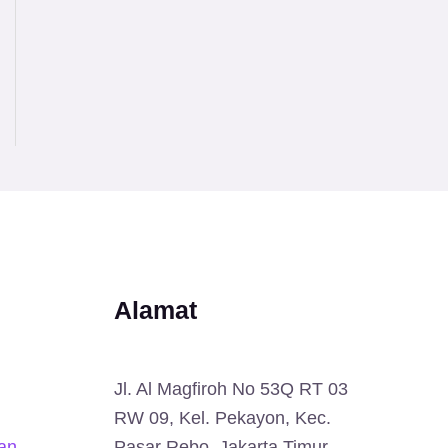
Alamat
Jl. Al Magfiroh No 53Q RT 03
RW 09, Kel. Pekayon, Kec.
an
Pasar Rebo, Jakarta Timur.