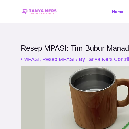
Skip
Post
Home
to
navigation
content
Resep MPASI: Tim Bubur Manad
/
MPASI
,
Resep MPASI
/ By
Tanya Ners Contri