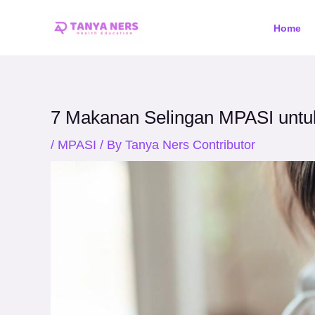
Skip
Post
Home
to
navigation
content
7 Makanan Selingan MPASI untuk 
/
MPASI
/ By
Tanya Ners Contributor