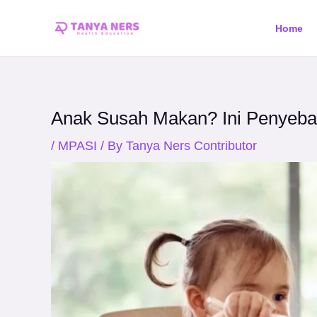
Skip
Post
Home
to
navigation
content
Anak Susah Makan? Ini Penyeba
/
MPASI
/ By
Tanya Ners Contributor